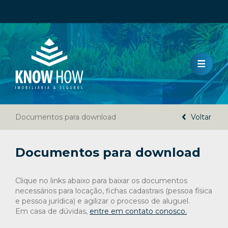
HOME
LANÇAMENTO
VENDA
Documentos para download
LOCAÇÃO
Voltar
DOCUMENTOS
Documentos para download
A KNOW HOW IMOBILIÁRIA
Clique no links abaixo para baixar os documentos
CÓDIGO DE ÉTICA
necessários para locação, fichas cadastrais (pessoa física
e pessoa jurídica) e agilizar o processo de aluguel.
DENÚNCIAS
Em casa de dúvidas,
entre em contato conosco.