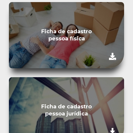
CONTATO
Favoritos
Ficha de cadastro
Cadastre seu imóvel
pessoa física
Área do Cliente
Vendas: (61)
Locação: (61)
Ficha de cadastro
pessoa jurídica